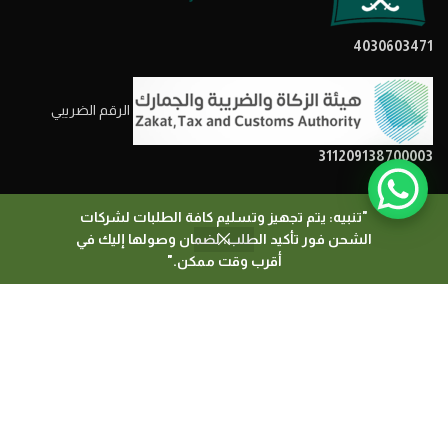
4030603471
الرقم الضريبي
311209138700003
"تنبيه: يتم تجهيز وتسليم كافة الطلبات لشركات
الشحن فور تأكيد الطلب، لضمان وصولها إليك في
0
أقرب وقت ممكن."
المتجر
السلة
حسابي