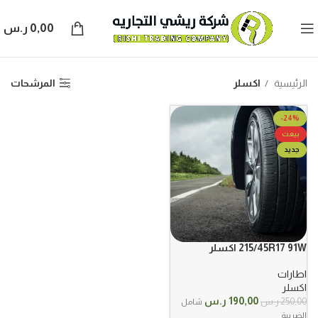
0,00
ر.س
الرئيسية
اكسلر
المرشحات
-24%
بيعت
جديد
215/45R17 91W اكسلر
اطارات
اكسلر
السعر
السعر
190,00
ر.س
250,00
ر.س
شامل
الأصلي
الحالي
الضريبة