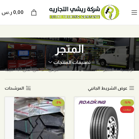
0,00
ر.س
المتجر
تصنيفات المنتجات
الرئيسية
المتجر
الصفحة 2
عرض 1–12 من أصل 487 نتيجة
عرض الشريط الجانبي
المرشحات
-8%
-16%
بيعت