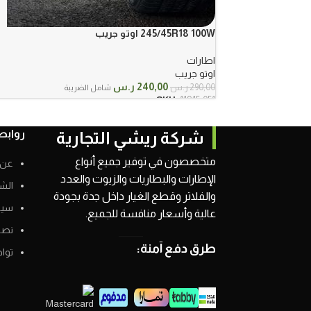
245/45R18 100W اوتو جريب
اطارات
اوتو جريب
السعر
السعر
240,00
ر.س
290,00
ر.س
شامل الضريبة
الأصلي
الحالي
SKU:
11915-051
هو:
هو:
290,00 ر.س.
240,00 ر.س.
روابط
شركة ريشي التجارية
متخصصون في توفير جميع أنواع
عن 
الإطارات والبطاريات والزيوت والعدد
الش
والفلاتر وقطع الغيار داخل جدة بجودة
سيا
عالية وأسعار منافسة للجميع.
نصائ
طرق دفع آمنة:
توا