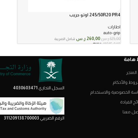
245/50R20 PR4 اوتو جريب
اطارات
auto-grip
السعر
السعر
260,00
ر.س
325,00
ر.س
شامل الضريبة
الأصلي
الحالي
SKU:
11915-049
هو:
هو:
325,00 ر.س.
260,00 ر.س.
 هامة
المتجر
روط والأحكام
السجل التحاري
4030603471
سة الخصوصية والاستخدام
ح القيادة
صل معنا
الرقم الضريبي
311209138700003