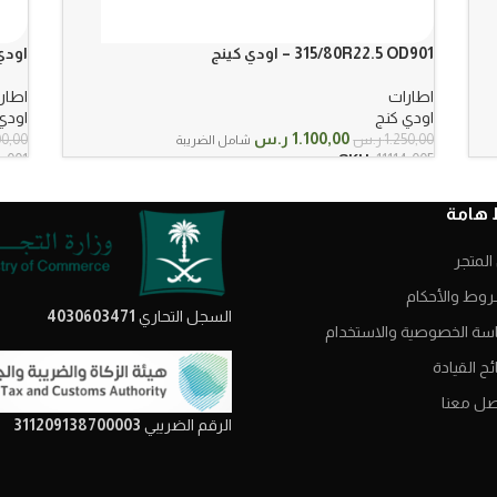
315/80R22.5 OD901 – اودي كينج
اودي كينج R20
اطارات
اطار
اودي كنج
اودي
السعر
السعر
1.100,00
ر.س
1.250,00
ر.س
00,00
شامل الضريبة
الأصلي
الحالي
4-001
SKU:
11114-005
هو:
هو:
1.250,00 ر.س.
1.100,00 ر.س.
 هامة
المتجر
روط والأحكام
السجل التحاري
4030603471
سة الخصوصية والاستخدام
ح القيادة
صل معنا
الرقم الضريبي
311209138700003