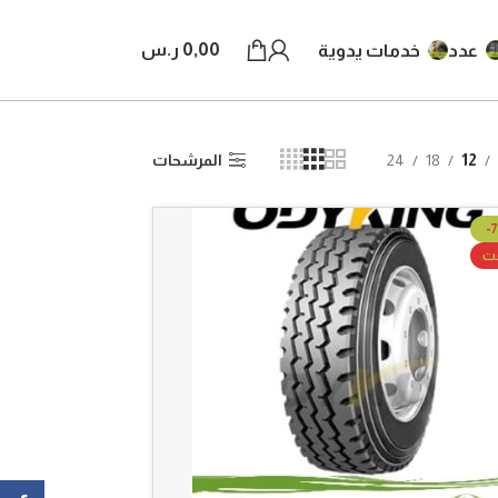
0,00
ر.س
عدد
خدمات يدوية
12
18
24
المرشحات
-
عت