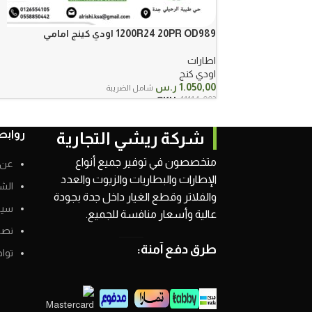
1200R24 20PR OD989 اودي كينج امامي
اطارات
اودي كنج
1.050,00
ر.س
شامل الضريبة
SKU:
11114-003
روابط
شركة ريشي التجارية
متخصصون في توفير جميع أنواع
عن 
الإطارات والبطاريات والزيوت والعدد
الش
والفلاتر وقطع الغيار داخل جدة بجودة
سيا
عالية وأسعار منافسة للجميع.
نصائ
طرق دفع آمنة:
توا