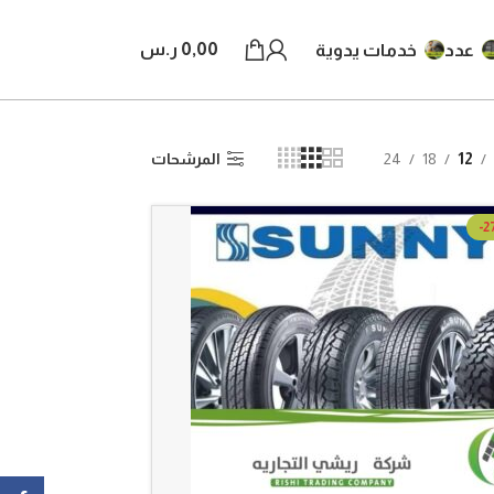
0,00
ر.س
عدد
خدمات يدوية
12
18
24
المرشحات
-2