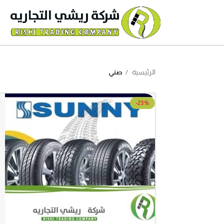
الرئيسية
صني
-23%