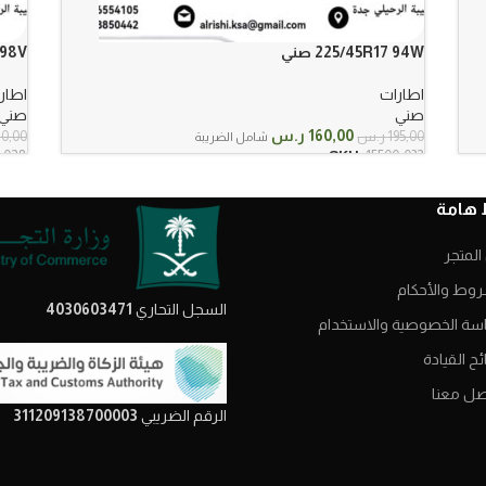
225/45R17 94W صني
6 98V
اطارات
اطار
صني
صني
السعر
السعر
160,00
ر.س
195,00
ر.س
0,00
شامل الضريبة
الأصلي
الحالي
-028
SKU:
15500-032
هو:
هو:
195,00 ر.س.
160,00 ر.س.
 هامة
المتجر
روط والأحكام
السجل التحاري
4030603471
سة الخصوصية والاستخدام
ح القيادة
صل معنا
الرقم الضريبي
311209138700003