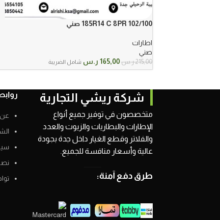
185R14 C 8PR 102/100 صني
اطارات
صني
السعر
السعر
165,00
ر.س
215,00
ر.س
شامل الضريبة
الأصلي
الحالي
هو:
هو:
215,00 ر.س.
165,00 ر.س.
روابط
شركة ريشي التجارية
متخصصون في توفير جميع أنواع
عن 
الإطارات والبطاريات والزيوت والعدد
الش
والفلاتر وقطع الغيار داخل جدة بجودة
سيا
عالية وأسعار منافسة للجميع.
نصائ
طرق دفع آمنة:
توا