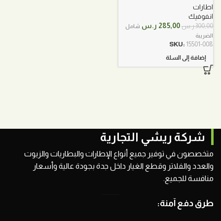
اطارات
انفوفيك
السعر
السعر
285,00
ر.س
300,00
ر.س
شامل
الأصلي
الحالي
الضريبة
هو:
هو:
SKU:
15501-008
300,00 ر.س.
285,00 ر.س.
إضافة إلى السلة
شركة ريشي التجارية
متخصصون في توفير جميع أنواع الإطارات والبطاريات والزيوت
والعدد والفلاتر وقطع الغيار داخل جدة بجودة عالية وأسعار
منافسة للجميع.
طرق دفع آمنة: