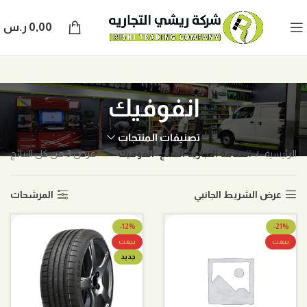
0,00
ر.س
انفوفيك
تصنيفات المنتجات
الرئيسية
العلامة التجارية المنتج
انفوفيك
عرض ⁦3⁩ من كل النتائج
عرض الشريط الجانبي
المرشحات
-12%
-21%
بيعت
بيعت
جديد