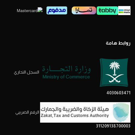
روابط هامة
السجل التحاري
4030603471
الرقم الضريبي
311209138700003