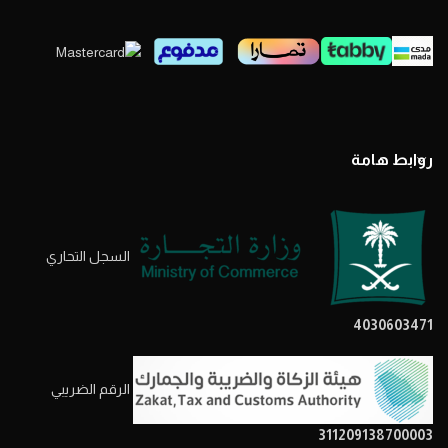
روابط هامة
السجل التحاري
4030603471
الرقم الضريبي
311209138700003