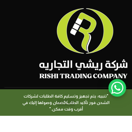
"تنبيه: يتم تجهيز وتسليم كافة الطلبات لشركات
الشحن فور تأكيد الطلب، لضمان وصولها إليك في
0
جميع الحقوق محفوظة لــ شركة ريشي التجارية 2026
أقرب وقت ممكن."
المتجر
المرشحات
السلة
حسابي