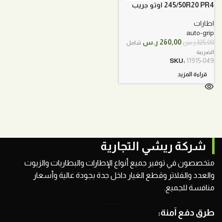
245/50R20 PR4 اوتو جريب
اطارات
auto-grip
السعر
السعر
260,00
ر.س
325,00
ر.س
شامل
الأصلي
الحالي
الضريبة
هو:
هو:
SKU:
11915-049
325,00 ر.س.
260,00 ر.س.
قراءة المزيد
شركة ريشي التجارية
متخصصون في توفير جميع أنواع الإطارات والبطاريات والزيوت
والعدد والفلاتر وقطع الغيار داخل جدة بجودة عالية وأسعار
منافسة للجميع.
طرق دفع آمنة: