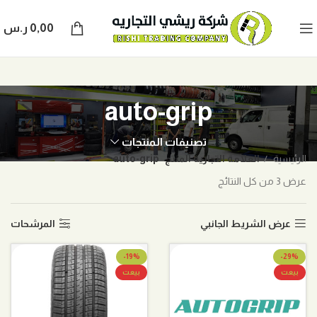
0,00
ر.س
auto-grip
تصنيفات المنتجات
الرئيسية
العلامة التجارية المنتج
auto-grip
عرض ⁦3⁩ من كل النتائج
عرض الشريط الجانبي
المرشحات
-19%
-29%
بيعت
بيعت