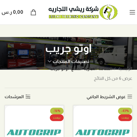
0,00
ر.س
اوتو جريب
تصنيفات المنتجات
الرئيسية
العلامة التجارية المنتج
اوتو جريب
عرض ⁦6⁩ من كل النتائج
عرض الشريط الجانبي
المرشحات
-16%
-43%
بيعت
بيعت