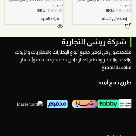
الأصلي
الحالي
الأصلي
الحالي
الضريبة
الضريبة
هو:
هو:
هو:
هو:
SKU:
11915-017
SKU:
11915-051
290,00 ر.س.
240,00 ر.س.
380,00 ر.س.
300,00 ر.س.
إضافة إلى السلة
قراءة المزيد
شركة ريشي التجارية
متخصصون في توفير جميع أنواع الإطارات والبطاريات والزيوت
والعدد والفلاتر وقطع الغيار داخل جدة بجودة عالية وأسعار
منافسة للجميع.
طرق دفع آمنة: