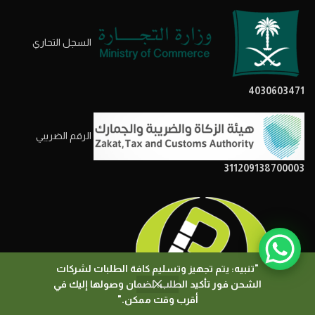
السجل التحاري
4030603471
الرقم الضريبي
311209138700003
"تنبيه: يتم تجهيز وتسليم كافة الطلبات لشركات
الشحن فور تأكيد الطلب، لضمان وصولها إليك في
0
أقرب وقت ممكن."
المتجر
المرشحات
السلة
حسابي