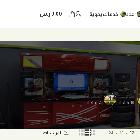
0,00
ر.س
عدد
خدمات يدوية
فلاتر
قطع غيار
18 منتجات
7 منتجات
12
18
24
المرشحات