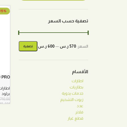
-15%
تصفية حسب السعر
السعر:
570 ر.س
—
600 ر.س
تصفية
أدنى
أعلى
سعر
سعر
الأقسام
 869 PRO
اطارات
بطاريات
اطارات
خدمات يدوية
برلود
710,00
زيوت التشحيم
118-001
عدد
فلاتر
قطع غيار