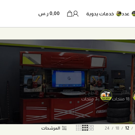
0,00
ر.س
عدد
خدمات يدوية
فلاتر
قطع غيار
18 منتجات
7 منتجات
12
18
24
المرشحات