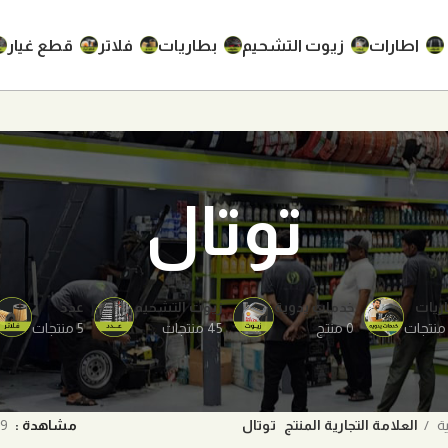
اطارات
زيوت التشحيم
بطاريات
فلاتر
قطع غيار
توتال
ريات
خدمات يدوية
زيوت التشحيم
عدد
0 منتج
45 منتجات
5 منتجات
ية
العلامة التجارية المنتج
توتال
مشاهدة
9