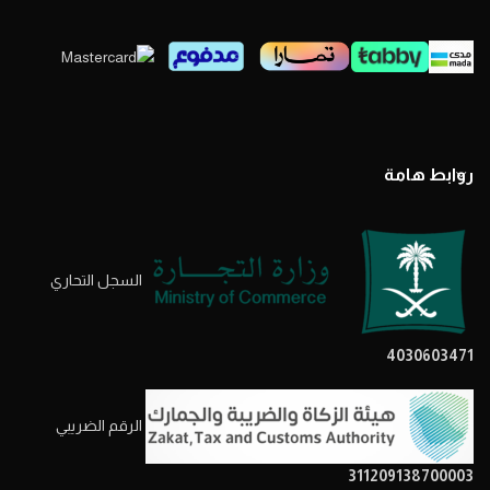
روابط هامة
السجل التحاري
4030603471
الرقم الضريبي
311209138700003