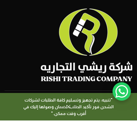
"تنبيه: يتم تجهيز وتسليم كافة الطلبات لشركات
الشحن فور تأكيد الطلب، لضمان وصولها إليك في
0
جميع الحقوق محفوظة لــ شركة ريشي التجارية 2026
أقرب وقت ممكن."
المتجر
المرشحات
السلة
حسابي