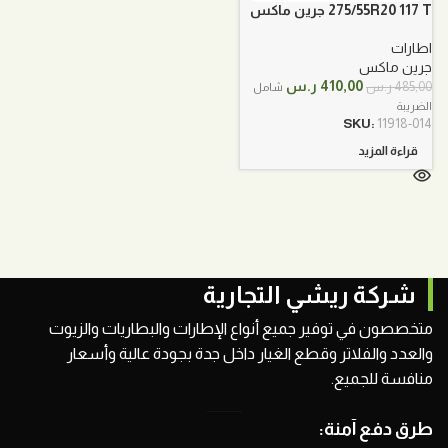
275/55R20 117 T جرين ماكس
اوربي
اطارات
جرين ماكس
السعر
السعر
410,00
ر.س
485,00
ر.س
شامل
الأصلي
الحالي
الضريبة
هو:
هو:
SKU:
11918-014
485,00 ر.س.
410,00 ر.س.
قراءة المزيد
شركة ريشي التجارية
متخصصون في توفير جميع أنواع الإطارات والبطاريات والزيوت
والعدد والفلاتر وقطع الغيار داخل جدة بجودة عالية وأسعار
منافسة للجميع.
طرق دفع آمنة: