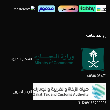
روابط هامة
السجل التحاري
4030603471
الرقم الضريبي
311209138700003