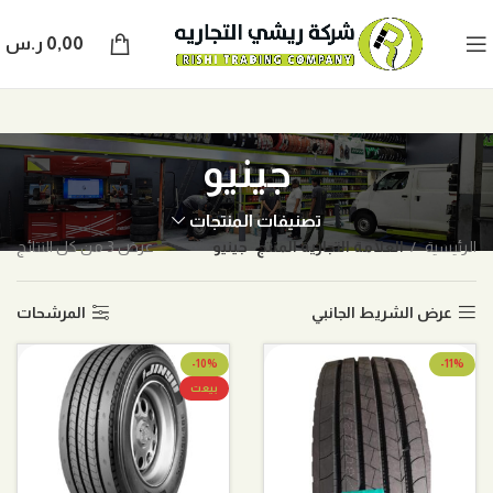
0,00
ر.س
جينيو
تصنيفات المنتجات
الرئيسية
العلامة التجارية المنتج
جينيو
عرض ⁦3⁩ من كل النتائج
عرض الشريط الجانبي
المرشحات
-10%
-11%
بيعت