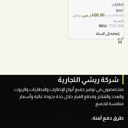
اطارات
جينيو
السعر
السعر
600,00
ر.س
690,00
ر.س
شامل
الأصلي
الحالي
الضريبة
هو:
هو:
SKU:
11105-006
690,00 ر.س.
600,00 ر.س.
إضافة إلى السلة
شركة ريشي التجارية
متخصصون في توفير جميع أنواع الإطارات والبطاريات والزيوت
والعدد والفلاتر وقطع الغيار داخل جدة بجودة عالية وأسعار
منافسة للجميع.
طرق دفع آمنة: