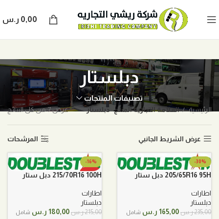
0,00
ر.س
دبلستار
تصنيفات المنتجات
الرئيسية
العلامة التجارية المنتج
دبلستار
عرض ⁦7⁩ من كل النتائج
عرض الشريط الجانبي
المرشحات
-16%
-30%
بيعت
205/65R16 95H دبل ستار
215/70R16 100H دبل ستار
اطارات
اطارات
دبلستار
دبلستار
السعر
السعر
السعر
السعر
165,00
ر.س
180,00
ر.س
235,00
ر.س
215,00
ر.س
شامل
شامل