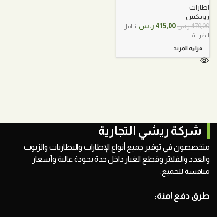
اطارات
رودكس
السعر
السعر
415,00
ر.س
470,00
ر.س
شامل
الأصلي
الحالي
الضريبة
هو:
هو:
قراءة المزيد
470,00 ر.س.
415,00 ر.س.
شركة ريشي التجارية
متخصصون في توفير جميع أنواع الإطارات والبطاريات والزيوت
والعدد والفلاتر وقطع الغيار داخل جدة بجودة عالية وأسعار
منافسة للجميع.
طرق دفع آمنة: