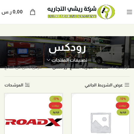
0,00
ر.س
رودكس
تصنيفات المنتجات
الرئيسية
العلامة التجارية المنتج
رودكس
عرض ⁦3⁩ من كل النتائج
عرض الشريط الجانبي
المرشحات
-13%
-18%
بيعت
بيعت
جديد
جديد