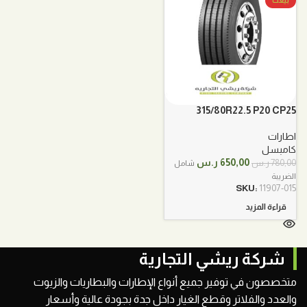
بيعت
315/80R22.5 P20 CP25
كامبسل امامي
اطارات
كامبسل
السعر
السعر
650,00
ر.س
780,00
ر.س
شامل
الأصلي
الحالي
الضريبة
هو:
هو:
SKU:
11907-015
780,00 ر.س.
650,00 ر.س.
قراءة المزيد
شركة ريشي التجارية
متخصصون في توفير جميع أنواع الإطارات والبطاريات والزيوت
والعدد والفلاتر وقطع الغيار داخل جدة بجودة عالية وأسعار