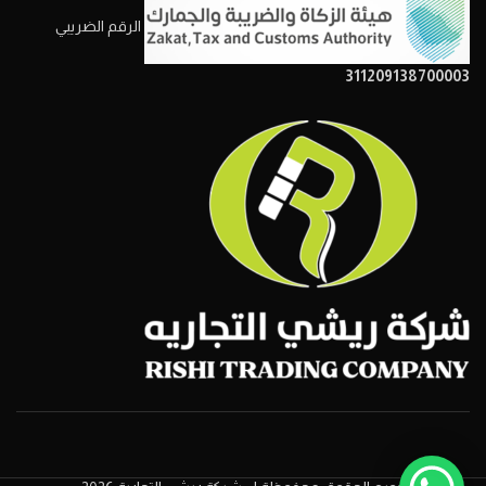
الرقم الضريبي
311209138700003