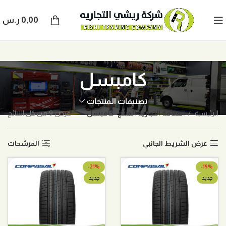
0,00
ر.س
كامبسل
تصنيفات المنتجات
الرئيسية
العلامة التجارية المنتج
كامبسل
عرض ⁦9⁩ من كل النتائج
عرض الشريط الجانبي
المرشحات
-21%
-19%
جديد
جديد