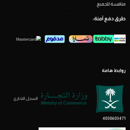
منافسة للجميع.
طرق دفع آمنة:
روابط هامة
السجل التحاري
4030603471