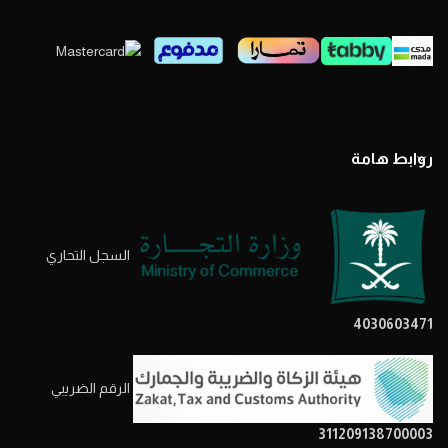
روابط هامة
السجل التحاري
4030603471
الرقم الضريبي
311209138700003