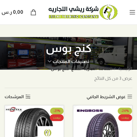
0,00
ر.س
كنج بوس
تصنيفات المنتجات
الرئيسية
العلامة التجارية المنتج
كنج بوس
عرض ⁦3⁩ من كل النتائج
عرض الشريط الجانبي
المرشحات
-21%
-24%
بيعت
بيعت