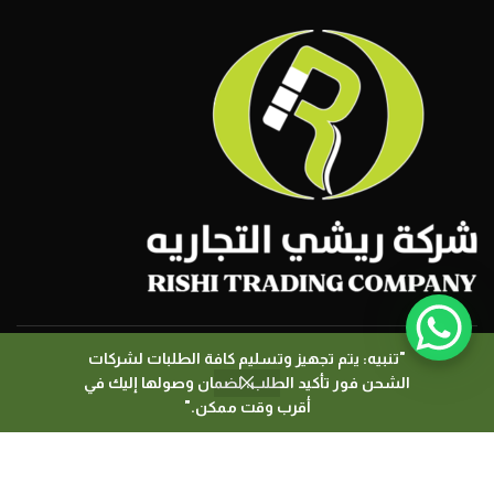
"تنبيه: يتم تجهيز وتسليم كافة الطلبات لشركات
الشحن فور تأكيد الطلب، لضمان وصولها إليك في
0
جميع الحقوق محفوظة لــ شركة ريشي التجارية 2026
أقرب وقت ممكن."
المتجر
المرشحات
السلة
حسابي