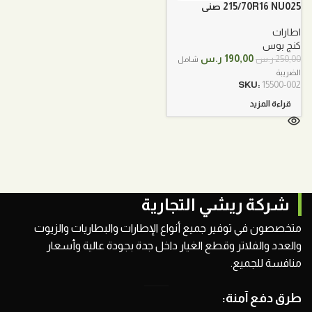
215/70R16 NU025 صني
اطارات
كنج بوس
السعر
السعر
190,00
ر.س
250,00
ر.س
شامل
الأصلي
الحالي
الضريبة
هو:
هو:
SKU:
15500-002
250,00 ر.س.
190,00 ر.س.
قراءة المزيد
شركة ريشي التجارية
متخصصون في توفير جميع أنواع الإطارات والبطاريات والزيوت
والعدد والفلاتر وقطع الغيار داخل جدة بجودة عالية وأسعار
منافسة للجميع.
طرق دفع آمنة: