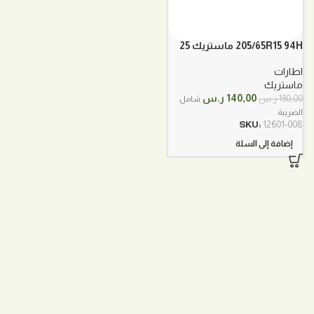
205/65R15 94H ماستريك 25
اطارات
ماستريك
السعر
السعر
140,00
ر.س
190,00
ر.س
شامل
الأصلي
الحالي
الضريبة
هو:
هو:
SKU:
12601-008
190,00 ر.س.
140,00 ر.س.
إضافة إلى السلة