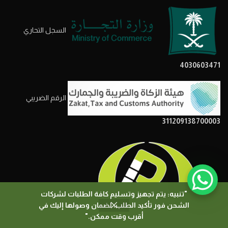
السجل التحاري
4030603471
الرقم الضريبي
311209138700003
"تنبيه: يتم تجهيز وتسليم كافة الطلبات لشركات
الشحن فور تأكيد الطلب، لضمان وصولها إليك في
0
أقرب وقت ممكن."
المتجر
المرشحات
السلة
حسابي