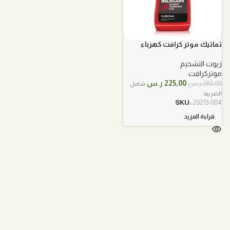
تماتيك موتر كرافت كهرباء
mercon LV
زيوت التشحيم
موتركرافت
السعر
السعر
225,00
ر.س
280,00
ر.س
شامل
الأصلي
الحالي
الضريبة
هو:
هو:
SKU:
20213-004
280,00 ر.س.
225,00 ر.س.
قراءة المزيد