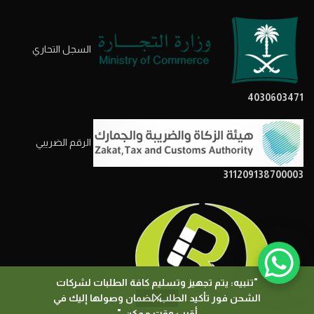
السجل التحاري
4030603471
الرقم الضريبي
311209138700003
"تنبيه: يتم تجهيز وتسليم كافة الطلبات لشركات
الشحن فور تأكيد الطلب، لضمان وصولها إليك في
0
أقرب وقت ممكن."