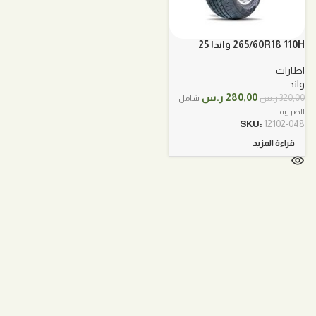
265/60R18 110H واندا 25
اطارات
واند
السعر
السعر
280,00
ر.س
320,00
ر.س
شامل
الأصلي
الحالي
الضريبة
هو:
هو:
SKU:
12102-048
320,00 ر.س.
280,00 ر.س.
قراءة المزيد