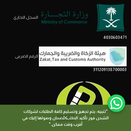
السجل التحاري
4030603471
الرقم الضريبي
311209138700003
"تنبيه: يتم تجهيز وتسليم كافة الطلبات لشركات
الشحن فور تأكيد الطلب، لضمان وصولها إليك في
0
أقرب وقت ممكن."
المتجر
المرشحات
السلة
حسابي