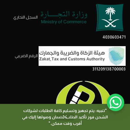
السجل التحاري
4030603471
الرقم الضريبي
311209138700003
"تنبيه: يتم تجهيز وتسليم كافة الطلبات لشركات
الشحن فور تأكيد الطلب، لضمان وصولها إليك في
0
أقرب وقت ممكن."
المتجر
المرشحات
السلة
حسابي