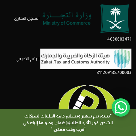
السجل التحاري
4030603471
الرقم الضريبي
311209138700003
"تنبيه: يتم تجهيز وتسليم كافة الطلبات لشركات
الشحن فور تأكيد الطلب، لضمان وصولها إليك في
0
أقرب وقت ممكن."
المتجر
المرشحات
السلة
حسابي