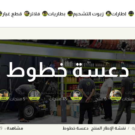
اطارات
زيوت التشحيم
بطاريات
فلاتر
قطع غيار
دعسة خطوط
ريات
خدمات يدوية
زيوت التشحيم
عدد
0 منتج
45 منتجات
5 منتجات
ية
نقشة الإطار المنتج
دعسة خطوط
مشاهدة
9