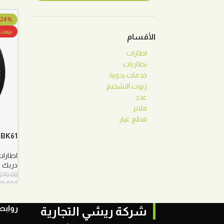
-24%
بيعت
الأقسام
اطارات
بطاريات
خدمات يدوية
زيوت التشحيم
عدد
فلاتر
قطع غيار
R DBK61
اطارات
دربك
.210,00
00-004
روابط
شركة ريشي التجارية