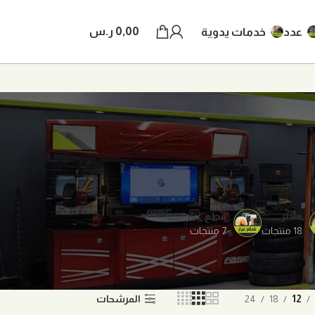
0,00
ر.س
عدد
خدمات يدوية
فلاتر
قطع غيار
18 منتجات
7 منتجات
12
18
24
المرشحات