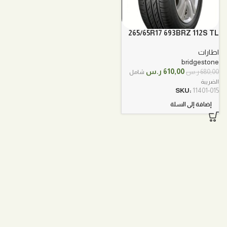
265/65R17 693BRZ 112S TL
بريجستون
اطارات
bridgestone
السعر
السعر
610,00
ر.س
680,00
ر.س
شامل
الأصلي
الحالي
الضريبة
هو:
هو:
SKU:
11401-015
680,00 ر.س.
610,00 ر.س.
إضافة إلى السلة