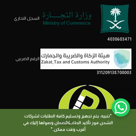
السجل التحاري
4030603471
الرقم الضريبي
311209138700003
"تنبيه: يتم تجهيز وتسليم كافة الطلبات لشركات
الشحن فور تأكيد الطلب، لضمان وصولها إليك في
0
أقرب وقت ممكن."
المتجر
المرشحات
السلة
حسابي