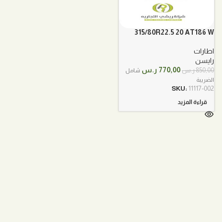
315/80R22.5 20 AT186 W
رايسن
اطارات
رايسن
السعر
السعر
770,00
ر.س
850,00
ر.س
شامل
الأصلي
الحالي
الضريبة
هو:
هو:
SKU:
11117-002
850,00 ر.س.
770,00 ر.س.
قراءة المزيد