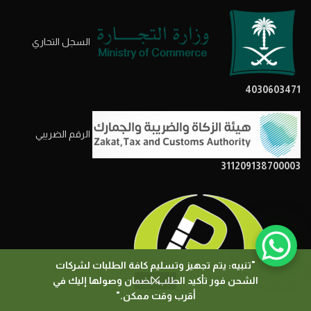
السجل التحاري
4030603471
الرقم الضريبي
311209138700003
"تنبيه: يتم تجهيز وتسليم كافة الطلبات لشركات
الشحن فور تأكيد الطلب، لضمان وصولها إليك في
0
أقرب وقت ممكن."
المتجر
المرشحات
السلة
حسابي