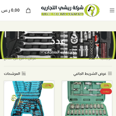
0,00
ر.س
عدد
تصنيفات المنتجات
الرئيسية
عدد
عرض ⁦5⁩ من كل النتائج
عرض الشريط الجانبي
المرشحات
-27%
-33%
بيعت