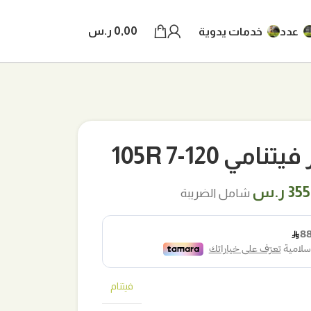
0,00
ر.س
عدد
خدمات يدوية
ي 120-7 105R
عر
السعر
355
ر.س
شامل الضريبة
لي
الحالي
هو:
 ر.س.
355,00 ر.س.
فيتنام