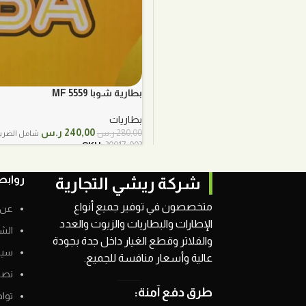
بطارية شوبا 5559 MF
بطاريات
السعر
السعر
240,00
ر.س
280,00
ر.س
شامل الضريب
الأصلي
الحالي
SKU:
30017-003
هو:
هو:
280,00 ر.س.
240,00 ر.س.
روابط
شركة ريشي التجارية
متخصصون في توفير جميع أنواع
عن 
الإطارات والبطاريات والزيوت والعدد
الش
والفلاتر وقطع الغيار داخل جدة بجودة
سيا
عالية وأسعار منافسة للجميع.
نصائ
طرق دفع آمنة:
توا