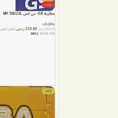
بيعت
بطارية GS- جي اس MF 55D23L
بطاريات
السعر
السعر
220,00
ر.س
260,00
ر.س
شامل الضريب
الأصلي
الحالي
SKU:
30006-006
هو:
هو:
260,00 ر.س.
220,00 ر.س.
-14%