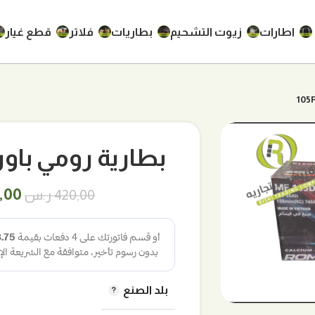
اطارات
زيوت التشحيم
بطاريات
فلاتر
قطع غيار
بطارية رومي باور فيتنام
الس
,00
420,00
ر.س
الأص
هو:
420,00
بلد الصنع