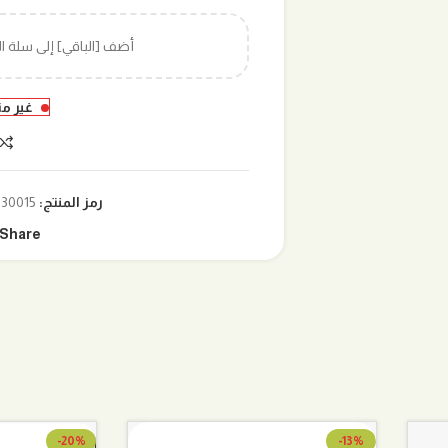
أضف [الباقي] إلى سلة 
غير م
رمز المنتج:
30015-003
Share:
-20%
-13%