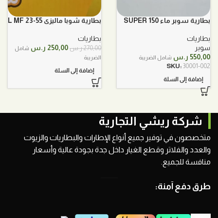
بطارية سوبر ماء SUPER 150
بطارية شوبا ماليزي 55-23 L MF
بطاريات
بطاريات
السعر
السعر
سوبر
250,00
ر.س
270,00
ر.س
شامل
الأصلي
الحالي
550,00
ر.س
شامل الضريبة
الضريبة
هو:
هو:
SKU:
30001-002
إضافة إلى السلة
270,00 ر.س.
250,00 ر.س.
إضافة إلى السلة
شركة ريشي التجارية
متخصصون في توفير جميع أنواع الإطارات والبطاريات والزيوت
والعدد والفلاتر وقطع الغيار داخل جدة بجودة عالية وأسعار
منافسة للجميع.
طرق دفع آمنة: