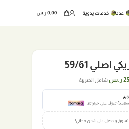
0,00
ر.س
عدد
خدمات يدوية
 اصلي 59/61
ر
السعر
2
ر.س
شامل الضريبة
لي
الحالي
هو:
س.
25,00 ر.س.
التسوق واحصل على شحن مجاني!