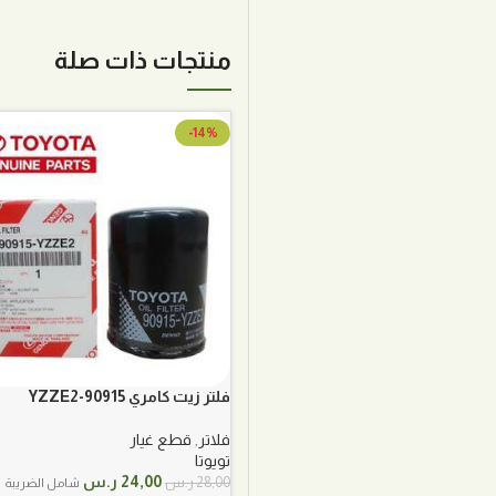
منتجات ذات صلة
-14%
فلتر زيت كامري 90915-YZZE2
فلاتر
,
قطع غيار
تويوتا
السعر
السعر
24,00
ر.س
28,00
ر.س
شامل الضريبة