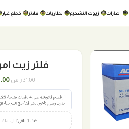
اطارات
زيوت التشحيم
بطاريات
فلاتر
قطع غيار
فلتر زيت امريكي
السع
5,00
31,00
ر.س
الأص
هو:
31,00 ر.
أضف [الباقي] إلى سلة 