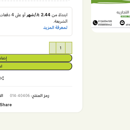
إضاف
اش
رمز المنتج:
40406-014
ال
Share: