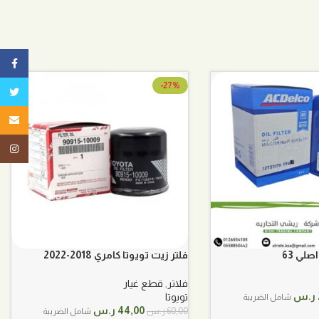
ebook
-27%
تويتر
البريد ا
tagram
صلي 63
فلتر زيت تويوتا كامري 2018-2022
9091510009
فلاتر
,
قطع غيار
السعر
ر.س
تويوتا
شامل الضريبة
الحالي
السعر
السعر
44,00
ر.س
60,00
ر.س
شامل الضريبة