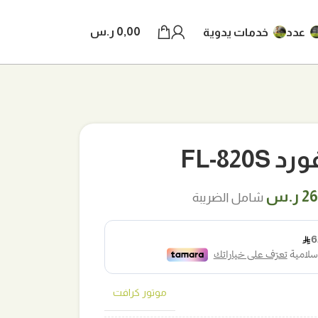
0,00
ر.س
عدد
خدمات يدوية
FL-820
ر
السعر
26
ر.س
شامل الضريبة
لي
الحالي
هو:
.س.
26,00 ر.س.
موتور كرافت