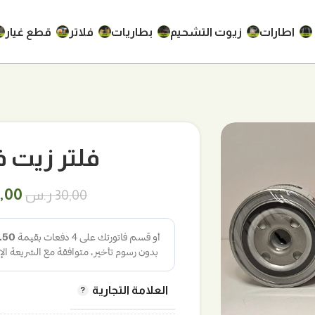
اطارات
زيوت التشحيم
بطاريات
فلاتر
قطع غيار
فلتر زيت فورد S
السع
,00
30,00
ر.س
الأص
هو:
30,00 ر
العلامة التجارية