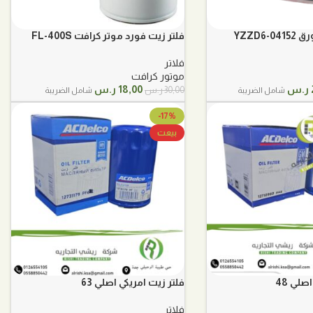
YZZD6-
فلتر زيت فورد موتر كرافت FL-400S
فلاتر
موتور كرافت
السعر
السعر
السعر
ر.س
18,00
ر.س
30,00
ر.س
شامل الضريبة
شامل الضريبة
الحالي
الأصلي
الحالي
هو:
هو:
هو:
-17%
28,00 ر.س.
30,00 ر.س.
18,00 ر.س.
بيعت
صلي 48
فلتر زيت امريكي اصلي 63
فلاتر