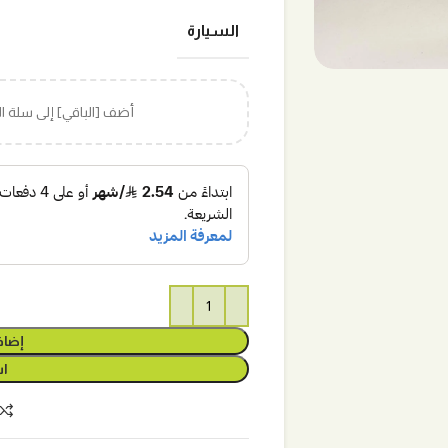
السيارة
أضف [الباقي] إلى سلة 
إضاف
اش