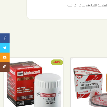
لعلامة التجارية:
موتور كرافت
ebook
تويتر
البريد ا
-40%
tagram