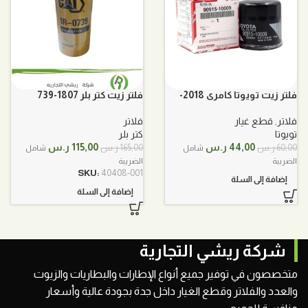
فلتر زيت تويوتا كامري 2018-
فلتر زيت كتر بلر 1807-739
2022 9091510009
شيول 66-950-930
فلاتر
,
قطع غيار
فلاتر
تويوتا
كتر بلر
السعر
السعر
السعر
السعر
44,00
ر.س
115,00
ر.س
60,00
ر.س
165,00
ر.س
شامل
شامل
الأصلي
الحالي
الأصلي
الحالي
الضريبة
الضريبة
هو:
هو:
هو:
هو:
SKU:
40408-001
إضافة إلى السلة
60,00 ر.س.
44,00 ر.س.
165,00 ر.س.
115,00 ر.س.
إضافة إلى السلة
شركة ريشي التجارية
متخصصون في توفير جميع أنواع الإطارات والبطاريات والزيوت
والعدد والفلاتر وقطع الغيار داخل جدة بجودة عالية وأسعار