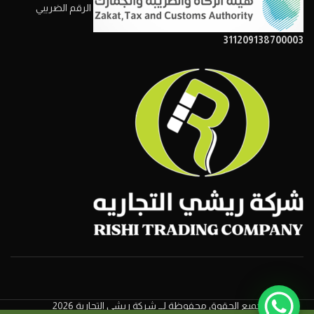
الرقم الضريبي
311209138700003
جميع الحقوق محفوظة لــ شركة ريشي التجارية 2026