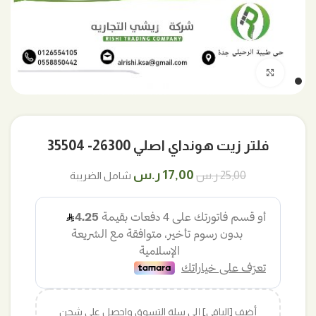
اضغط للتكبير
فلتر زيت هونداي اصلي 26300- 35504
السعر
السعر
17,00
ر.س
25,00
ر.س
شامل الضريبة
الأصلي
الحالي
هو:
هو:
25,00 ر.س.
17,00 ر.س.
أضف [الباقي] إلى سلة التسوق واحصل على شحن