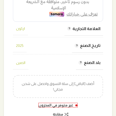
العلامة التجارية
اركون
تاريخ الصنع
2025
بلد الصنع
الصين
أضف [الباقي] إلى سلة التسوق واحصل على شحن
مجاني!
غير متوفر في المخزون
مقارنة