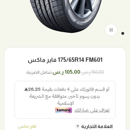
اضغط للتكبير
175/65R14 FM601 فاير ماكس
السعر
السعر
105,00
ر.س
150,00
ر.س
شامل الضريبة
الأصلي
الحالي
هو:
هو:
150,00 ر.س.
105,00 ر.س.
العلامة التجارية
فاير مكس