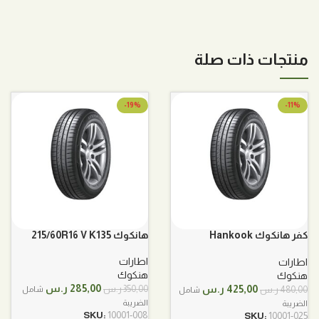
منتجات ذات صلة
-19%
-11%
كفر هانكوك Hankook
هانكوك 215/60R16 V K135
205/65R16 95H
اطارات
اطارات
هنكوك
هنكوك
السعر
السعر
السعر
السعر
285,00
ر.س
425,00
ر.س
350,00
ر.س
480,00
ر.س
شامل
شامل
الأصلي
الحالي
الأصلي
الحالي
الضريبة
الضريبة
هو:
هو:
هو:
هو:
SKU:
10001-008
SKU:
10001-025