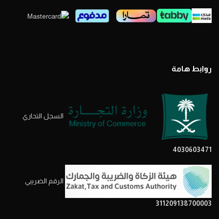
روابط هامة
السجل التحاري
4030603471
الرقم الضريبي
311209138700003