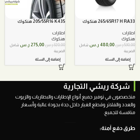
265/65R17 H RA33 هنكوك
205/55R16 K435 هنكوك
اطارات
اطارات
هنكوك
هنكوك
السعر
السعر
السعر
السعر
480,00
ر.س
275,00
ر.س
530,00
ر.س
320,00
ر.س
شامل
شامل
الأصلي
الحالي
الأصلي
الحالي
الضريبة
الضريبة
هو:
هو:
هو:
هو:
إضافة إلى السلة
إضافة إلى السلة
530,00 ر.س.
480,00 ر.س.
320,00 ر.س.
275,00 ر.س.
شركة ريشي التجارية
متخصصون في توفير جميع أنواع الإطارات والبطاريات والزيوت
والعدد والفلاتر وقطع الغيار داخل جدة بجودة عالية وأسعار
منافسة للجميع.
طرق دفع آمنة: