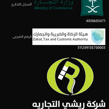
السجل التحاري
4030603471
الرقم الضريبي
311209138700003