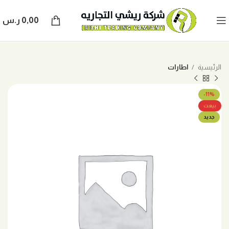
0,00
ر.س
الرئيسية
اطارات
-11%
بيعت
جديد