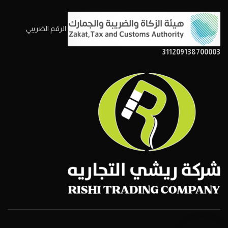
الرقم الضريبي
311209138700003