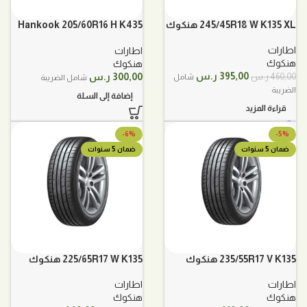
245/45R18 W K135 XL هنكوك
Hankook 205/60R16 H K435
هنكوك
اطارات
اطارات
هنكوك
هنكوك
السعر
السعر
395,00
ر.س
300,00
ر.س
460,00
ر.س
شامل
شامل الضريبة
الأصلي
الحالي
الضريبة
إضافة إلى السلة
هو:
هو:
قراءة المزيد
460,00 ر.س.
395,00 ر.س.
-6%
-5%
ضمان 5 سنوات
ضمان 5 سنوات
235/55R17 V K135 هنكوك
225/65R17 W K135 هنكوك
اطارات
اطارات
هنكوك
هنكوك