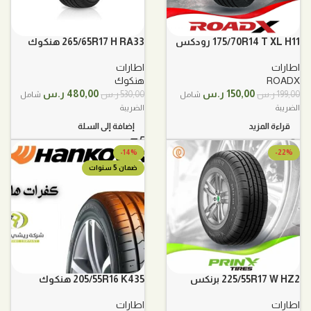
175/70R14 T XL H11 رودكس
265/65R17 H RA33 هنكوك
اطارات
اطارات
ROADX
هنكوك
السعر
السعر
السعر
السعر
150,00
ر.س
480,00
ر.س
199,00
ر.س
530,00
ر.س
شامل
شامل
الأصلي
الحالي
الأصلي
الحالي
الضريبة
الضريبة
هو:
هو:
هو:
هو:
قراءة المزيد
إضافة إلى السلة
199,00 ر.س.
150,00 ر.س.
530,00 ر.س.
480,00 ر.س.
-14%
-22%
ضمان 5 سنوات
225/55R17 W HZ2 برنكس
205/55R16 K435 هنكوك
اطارات
اطارات