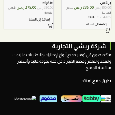
برنكس
هنكوك
السعر
السعر
السعر
السعر
235,00
ر.س
275,00
ر.س
300,00
ر.س
320,00
ر.س
شامل
شامل
الأصلي
الحالي
الأصلي
الحالي
الضريبة
الضريبة
هو:
هو:
هو:
هو:
SKU:
11204-015
إضافة إلى السلة
300,00 ر.س.
235,00 ر.س.
320,00 ر.س.
275,00 ر.س.
إضافة إلى السلة
شركة ريشي التجارية
متخصصون في توفير جميع أنواع الإطارات والبطاريات والزيوت
والعدد والفلاتر وقطع الغيار داخل جدة بجودة عالية وأسعار
منافسة للجميع.
طرق دفع آمنة: