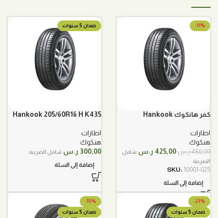
-11%
ضمان 5 سنوات
كفر هانكوك Hankook
Hankook 205/60R16 H K435
205/65R16 95H
هنكوك
اطارات
اطارات
هنكوك
هنكوك
السعر
السعر
425,00
ر.س
300,00
ر.س
480,00
ر.س
شامل
شامل الضريبة
الأصلي
الحالي
الضريبة
إضافة إلى السلة
هو:
هو:
SKU:
10001-025
480,00 ر.س.
425,00 ر.س.
إضافة إلى السلة
-15%
-23%
ضمان 5 سنوات
ضمان 5 سنوات