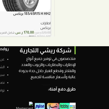
185/65R15 H HH2 برنكس
اطارات
برنكس
السعر
السعر
170,00
ر.س
220,00
ر.س
شامل الضريب
الأصلي
الحالي
SKU:
11204-005
هو:
هو:
220,00 ر.س.
170,00 ر.س.
روابط
شركة ريشي التجارية
متخصصون في توفير جميع أنواع
عن 
الإطارات والبطاريات والزيوت والعدد
الش
والفلاتر وقطع الغيار داخل جدة بجودة
سيا
عالية وأسعار منافسة للجميع.
نصائ
طرق دفع آمنة:
توا