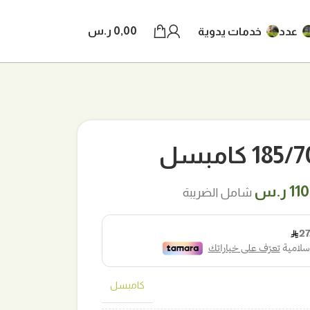
0,00
ر.س
عدد
خدمات يدوية
 كامبسل
عر
السعر
11
ر.س
شامل الضريبة
لي
الحالي
هو:
 ر.س.
110,00 ر.س.
كامبسل