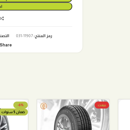
اش
رمز المنتج:
11907-031
التصن
Share:
بيعت
-6%
ضمان 5 سنوات