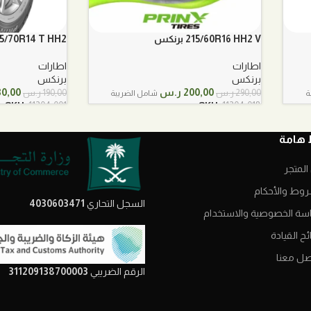
215/60R16 HH2 V برنكس
175/70R14 T HH2 برن
اطارات
اطارات
برنكس
برنكس
السعر
السعر
السعر
200,00
ر.س
30,00
290,00
ر.س
190,00
ر.س
ة
شامل الضريبة
الأصلي
الحالي
الأصل
SKU:
11204-001
SKU:
11204-018
هو:
هو:
هو:
290,00 ر.س.
200,00 ر.س.
190,00 ر.
 هامة
المتجر
روط والأحكام
السجل التحاري
4030603471
سة الخصوصية والاستخدام
ح القيادة
صل معنا
الرقم الضريبي
311209138700003