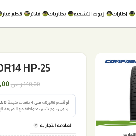
اطارات
زيوت التشحيم
بطاريات
فلاتر
قطع غيار
185/70R14 HP-25
الس
0,00
140,00
ر.س
الأص
هو:
140,00
العلامة التجارية