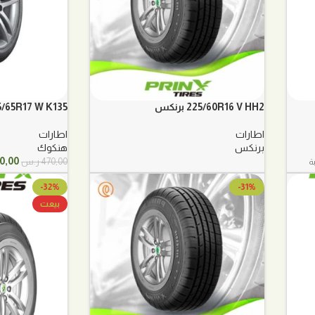
225/60R16 V HH2 برنكس
225/65R17 W K135 هن
اطارات
اطارات
برنكس
هنكوك
السع
0,00
470,00
ر.س
ة
الأصل
هو:
-32%
-31%
470,00 ر
بيعت