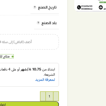
تاريخ الصنع
بلد الصنع
أضف [الباقي] إلى سلة 
متاح ل
إضاف