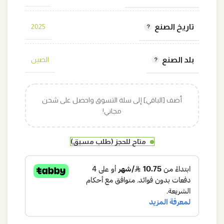
تاريخ الصنع
2025
بلد الصنع
الصين
أضف [الباقي] إلى سلة التسوق واحصل على شحن
مجاني!
متاح للحجز (طلب مسبق)