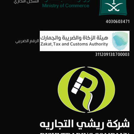
السجل التحاري
4030603471
الرقم الضريبي
311209138700003