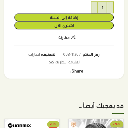
إضافة إلى السلة
اشتري الآن
مقارنة
رمز المنتج:
11307-008
التصنيف:
اطارات
العلامة التجارية:
كندا
Share:
قد يعجبك أيضاً…
-13%
-26%