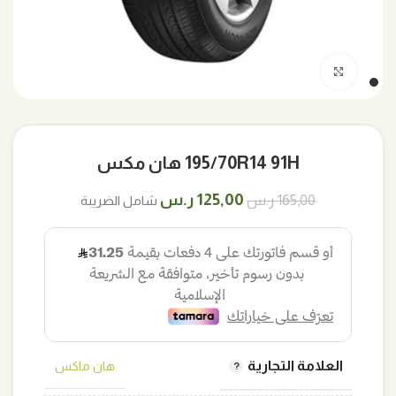
اضغط للتكبير
195/70R14 91H هان مكس
السعر
السعر
125,00
ر.س
165,00
ر.س
شامل الضريبة
الأصلي
الحالي
هو:
هو:
165,00 ر.س.
125,00 ر.س.
العلامة التجارية
هان ماكس