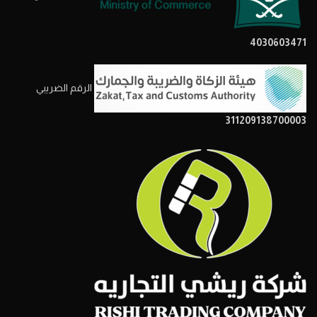
4030603471
الرقم الضريبي
311209138700003