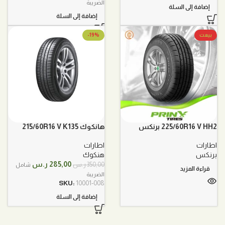
الأصلي
الحالي
الضريبة
إضافة إلى السلة
هو:
هو:
إضافة إلى السلة
760,00 ر.س.
660,00 ر.س.
بيعت
-19%
225/60R16 V HH2 برنكس
هانكوك 215/60R16 V K135
اطارات
اطارات
برنكس
هنكوك
السعر
السعر
285,00
ر.س
350,00
ر.س
شامل
قراءة المزيد
الأصلي
الحالي
الضريبة
هو:
هو:
SKU:
10001-008
350,00 ر.س.
285,00 ر.س.
إضافة إلى السلة