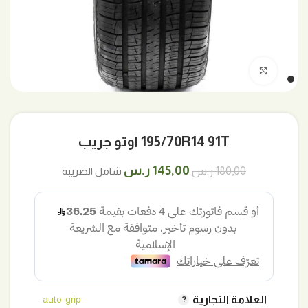
اضغط للتكبير
195/70R14 91T اوتو جريب
السعر
السعر
145,00
ر.س
180,00
ر.س
شامل الضريبة
الأصلي
الحالي
هو:
هو:
180,00 ر.س.
145,00 ر.س.
العلامة التجارية
auto-grip