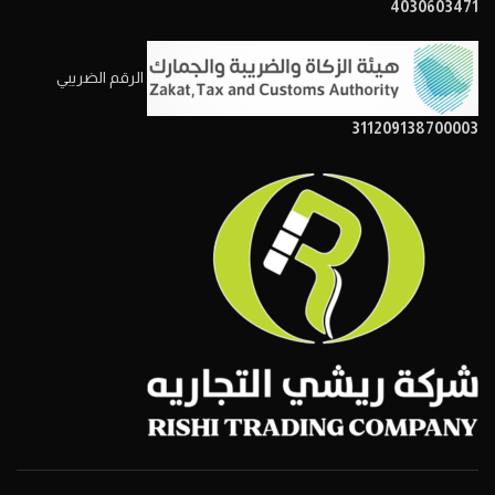
4030603471
الرقم الضريبي
311209138700003