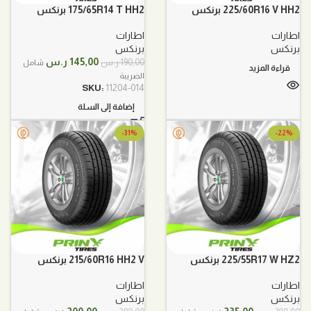
225/60R16 V HH2 برنكس
175/65R14 T HH2 برنكس
اطارات
اطارات
برنكس
برنكس
السعر
السعر
145,00
ر.س
190,00
ر.س
شامل
قراءة المزيد
الأصلي
الحالي
الضريبة
هو:
هو:
SKU:
11204-014
190,00 ر.س.
145,00 ر.س.
إضافة إلى السلة
-31%
-22%
225/55R17 W HZ2 برنكس
215/60R16 HH2 V برنكس
اطارات
اطارات
برنكس
برنكس