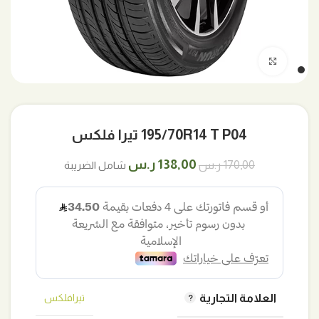
اضغط للتكبير
195/70R14 T P04 تيرا فلكس
السعر
السعر
138,00
ر.س
170,00
ر.س
شامل الضريبة
الأصلي
الحالي
هو:
هو:
170,00 ر.س.
138,00 ر.س.
العلامة التجارية
تيرافلكس