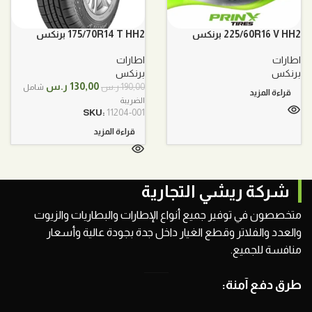
225/60R16 V HH2 برنكس
175/70R14 T HH2 برنكس
اطارات
اطارات
برنكس
برنكس
السعر
السعر
130,00
ر.س
190,00
ر.س
شامل
قراءة المزيد
الأصلي
الحالي
الضريبة
هو:
هو:
SKU:
11204-001
190,00 ر.س.
130,00 ر.س.
قراءة المزيد
شركة ريشي التجارية
متخصصون في توفير جميع أنواع الإطارات والبطاريات والزيوت
والعدد والفلاتر وقطع الغيار داخل جدة بجودة عالية وأسعار
منافسة للجميع.
طرق دفع آمنة: