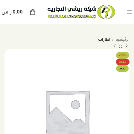
0,00
ر.س
الرئيسية
اطارات
-10%
بيعت
جديد