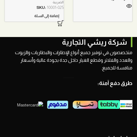
الأصلي
الحالي
الضريبة
هو:
هو:
SKU:
10001-025
480,00 ر.س.
425,00 ر.س.
إضافة إلى السلة
شركة ريشي التجارية
متخصصون في توفير جميع أنواع الإطارات والبطاريات والزيوت
والعدد والفلاتر وقطع الغيار داخل جدة بجودة عالية وأسعار
منافسة للجميع.
طرق دفع آمنة: