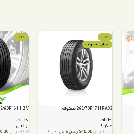
-31%
-10%
ضمان 5 سنوات
265/70R17 H RA33 هنكوك
215/60R16 HH2 V برن
اطارات
اطارات
هنكوك
برنكس
السعر
السعر
السع
540,00
ر.س
0,00
600,00
ر.س
290,00
ر.س
شامل الضريبة