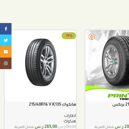
ebook
-19%
تويتر
البريد ا
tagram
كس
هانكوك 215/60R16 V K135
اطارات
هنكوك
ر
السعر
السعر
السعر
20
ر.س
285,00
ر.س
350,00
ر.س
شامل الضريبة
شامل الضريبة