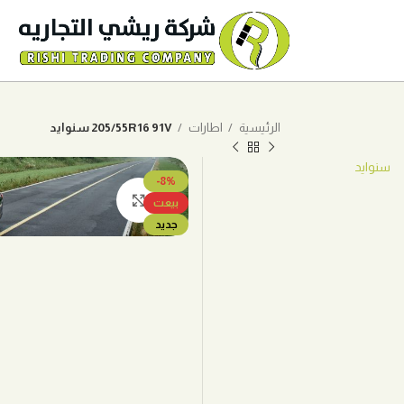
الرئيسية
اطارات
205/55R16 91V سنوايد
سنوايد
-8%
اضغط للتكبير
بيعت
جديد