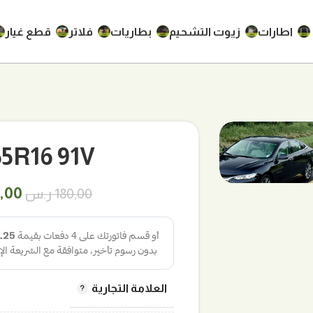
اطارات
زيوت التشحيم
بطاريات
فلاتر
قطع غيار
205/55R16 91V
السع
5,00
180,00
ر.س
الأص
هو:
180,00 
العلامة التجارية