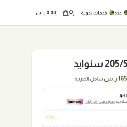
0,00
ر.س
عدد
خدمات يدوية
 سنوايد
ر
السعر
16
ر.س
شامل الضريبة
لي
الحالي
هو:
ر.س.
165,00 ر.س.
سنوايد