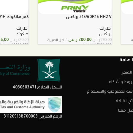
215/60R16 HH2 V برنكس
كفر هانكوك Hankook 195/65R15 91H
اطارات
اطارات
برنكس
هنكوك
السعر
السعر
السعر
200,00
ر.س
65,00
290,00
ر.س
320,00
ر.س
ة
شامل الضريبة
الأصلي
الحالي
الأصل
SKU:
10001-058
SKU:
11204-018
هو:
هو:
هو:
290,00 ر.س.
200,00 ر.س.
320,00 ر.
 هامة
المتجر
روط والأحكام
السجل التحاري
4030603471
سة الخصوصية والاستخدام
ح القيادة
صل معنا
الرقم الضريبي
311209138700003