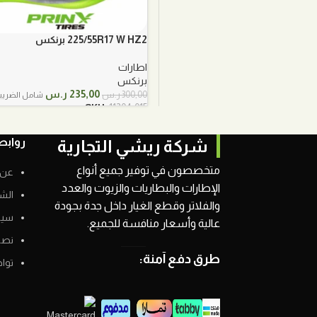
225/55R17 W HZ2 برنكس
اطارات
برنكس
السعر
السعر
235,00
ر.س
300,00
ر.س
شامل الضريب
الأصلي
الحالي
SKU:
11204-015
هو:
هو:
300,00 ر.س.
235,00 ر.س.
روابط
شركة ريشي التجارية
متخصصون في توفير جميع أنواع
عن 
الإطارات والبطاريات والزيوت والعدد
الش
والفلاتر وقطع الغيار داخل جدة بجودة
سيا
عالية وأسعار منافسة للجميع.
نصائ
طرق دفع آمنة:
توا