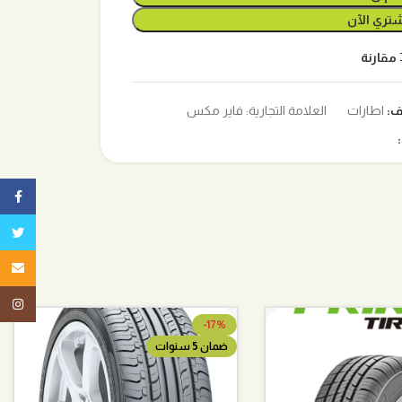
تري الآن
مقارنة
ف:
اطارات
العلامة التجارية:
فاير مكس
ebook
تويتر
البريد ا
tagram
-17%
ضمان 5 سنوات