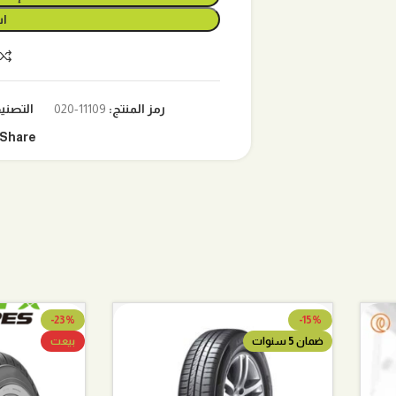
اش
رمز المنتج:
11109-020
التصني
Share:
-23%
-15%
ضمان 5 سنوات
بيعت