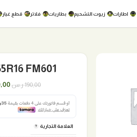
اطارات
زيوت التشحيم
بطاريات
فلاتر
قطع غيار
205/55R16 FM601 ف
السع
0,00
190,00
ر.س
الأص
هو:
190,00 
العلامة التجارية