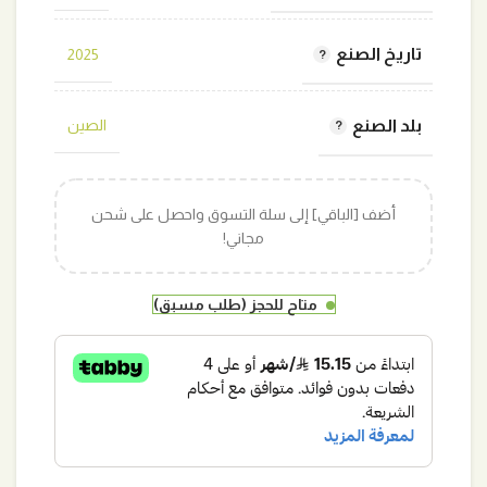
تاريخ الصنع
2025
بلد الصنع
الصين
أضف [الباقي] إلى سلة التسوق واحصل على شحن
مجاني!
متاح للحجز (طلب مسبق)