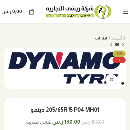
0,00
ر.س
الرئيسية
اطارات
-32%
بيعت
اضغط للتكبير
205/65R15 P04 MH01 دينمو
السعر
السعر
130,00
ر.س
190,00
ر.س
شامل الضريبة
الأصلي
الحالي