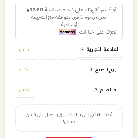
هو:
هو:
190,00 ر.س.
130,00 ر.س.
العلامة التجارية
دينمو
تاريخ الصنع
2025
بلد الصنع
الصين
أضف [الباقي] إلى سلة التسوق واحصل على شحن
مجاني!