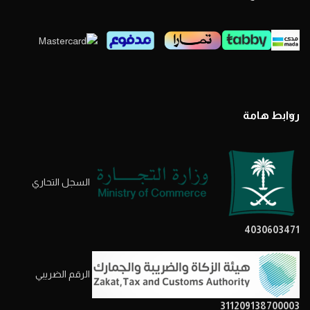
روابط هامة
السجل التحاري
4030603471
الرقم الضريبي
311209138700003