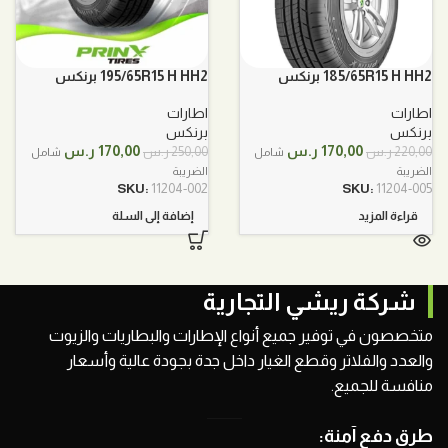
185/65R15 H HH2 برنكس
195/65R15 H HH2 برنكس
اطارات
اطارات
برنكس
برنكس
السعر
السعر
السعر
السعر
170,00
ر.س
170,00
ر.س
220,00
ر.س
250,00
ر.س
شامل
شامل
الأصلي
الحالي
الأصلي
الحالي
الضريبة
الضريبة
هو:
هو:
هو:
هو:
SKU:
11204-002
SKU:
11204-005
220,00 ر.س.
170,00 ر.س.
250,00 ر.س.
170,00 ر.س.
قراءة المزيد
إضافة إلى السلة
شركة ريشي التجارية
متخصصون في توفير جميع أنواع الإطارات والبطاريات والزيوت
والعدد والفلاتر وقطع الغيار داخل جدة بجودة عالية وأسعار
منافسة للجميع.
طرق دفع آمنة: