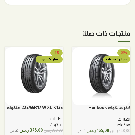
منتجات ذات صلة
-4%
-31%
ضمان 5 سنوات
ضمان 5 سنوات
كفر هانكوك Hankook
225/55R17 W XL K135 هنكوك
175/70/14R 88T
اطارات
اطارات
هنكوك
هنكوك
السعر
السعر
السعر
السعر
375,00
ر.س
165,00
ر.س
390,00
ر.س
240,00
ر.س
شامل
شامل