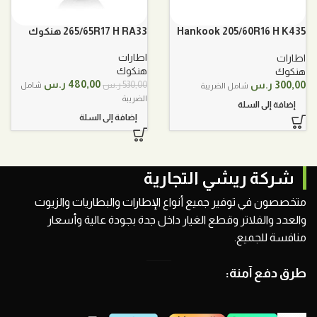
Hankook 205/60R16 H K435
265/65R17 H RA33 هنكوك
هنكوك
اطارات
اطارات
هنكوك
هنكوك
السعر
السعر
480,00
ر.س
300,00
ر.س
530,00
ر.س
شامل
شامل الضريبة
الأصلي
الحالي
الضريبة
إضافة إلى السلة
هو:
هو:
إضافة إلى السلة
530,00 ر.س.
480,00 ر.س.
شركة ريشي التجارية
متخصصون في توفير جميع أنواع الإطارات والبطاريات والزيوت
والعدد والفلاتر وقطع الغيار داخل جدة بجودة عالية وأسعار
منافسة للجميع.
طرق دفع آمنة: